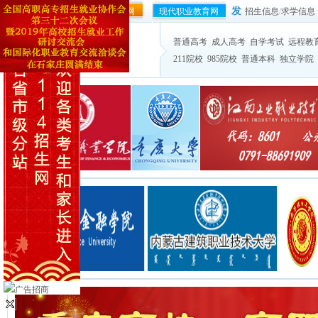
发
协作会官方网站
114就业网
现代职业教育网
招生信息
/
求学信息
普通高考
成人高考
自学考试
远程教
211院校
985院校
普通本科
独立学院